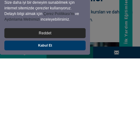
İlk Yardım Eğitimleri
Size daha iyi bir deneyim sunabilmek için
internet sitemizde çerezler kullanıyoruz.
Kişisel gelişim eğitimleri, meslek edindirme kursları ve dahası için
Detaylı bilgi almak için
Çerez Politikası’nı
ve
eğitimlerimize göz atın.
Aydınlama Metnimizi
inceleyebilirsiniz.
Reddet
Kabul Et