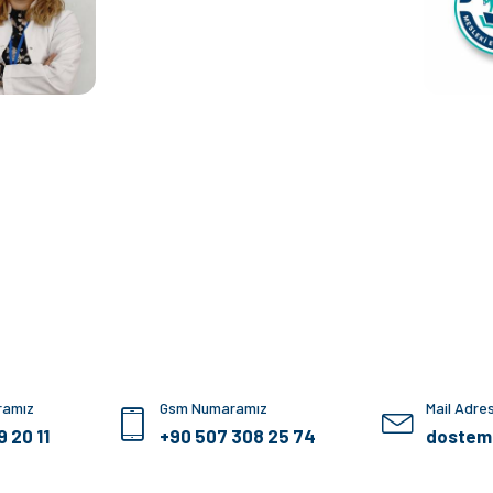
ramız
Gsm Numaramız
Mail Adre
 20 11
+90 507 308 25 74
dostem