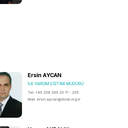
Ersin AYCAN
İLK YARDIM EĞITIMI MÜDÜRÜ
Tel: +90 258 269 20 11 - 205
Mail: ersin.aycan@dosb.org.tr