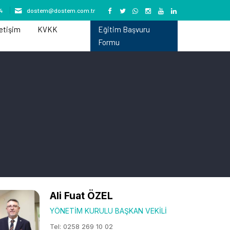
74
dostem@dostem.com.tr
letişim
KVKK
Eğitim Başvuru
Formu
Ali Fuat ÖZEL
YÖNETIM KURULU BAŞKAN VEKILI
Tel: 0258 269 10 02