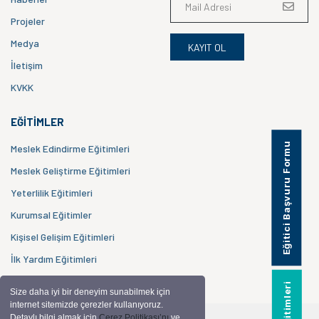
Projeler
Medya
KAYIT OL
İletişim
KVKK
EĞITIMLER
Eğitici Başvuru Formu
Meslek Edindirme Eğitimleri
Meslek Geliştirme Eğitimleri
Yeterlilik Eğitimleri
Kurumsal Eğitimler
Kişisel Gelişim Eğitimleri
İlk Yardım Eğitimleri
Size daha iyi bir deneyim sunabilmek için
internet sitemizde çerezler kullanıyoruz.
Detaylı bilgi almak için
Çerez Politikası’nı
ve