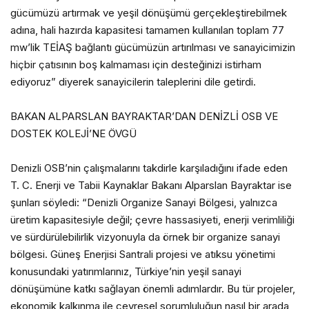
gücümüzü artırmak ve yeşil dönüşümü gerçekleştirebilmek
adına, hali hazırda kapasitesi tamamen kullanılan toplam 77
mw’lik TEİAŞ bağlantı gücümüzün artırılması ve sanayicimizin
hiçbir çatısının boş kalmaması için desteğinizi istirham
ediyoruz” diyerek sanayicilerin taleplerini dile getirdi.
BAKAN ALPARSLAN BAYRAKTAR’DAN DENİZLİ OSB VE
DOSTEK KOLEJİ’NE ÖVGÜ
Denizli OSB’nin çalışmalarını takdirle karşıladığını ifade eden
T. C. Enerji ve Tabii Kaynaklar Bakanı Alparslan Bayraktar ise
şunları söyledi: “Denizli Organize Sanayi Bölgesi, yalnızca
üretim kapasitesiyle değil; çevre hassasiyeti, enerji verimliliği
ve sürdürülebilirlik vizyonuyla da örnek bir organize sanayi
bölgesi. Güneş Enerjisi Santrali projesi ve atıksu yönetimi
konusundaki yatırımlarınız, Türkiye’nin yeşil sanayi
dönüşümüne katkı sağlayan önemli adımlardır. Bu tür projeler,
ekonomik kalkınma ile çevresel sorumluluğun nasıl bir arada