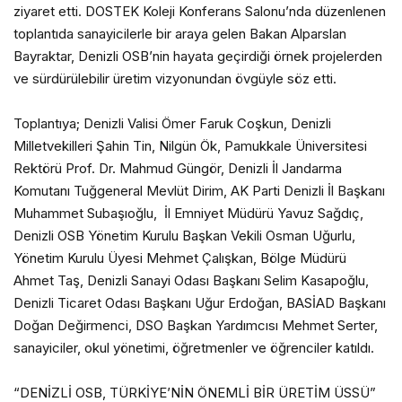
ziyaret etti. DOSTEK Koleji Konferans Salonu’nda düzenlenen
toplantıda sanayicilerle bir araya gelen Bakan Alparslan
Bayraktar, Denizli OSB’nin hayata geçirdiği örnek projelerden
ve sürdürülebilir üretim vizyonundan övgüyle söz etti.
Toplantıya; Denizli Valisi Ömer Faruk Coşkun, Denizli
Milletvekilleri Şahin Tin, Nilgün Ök, Pamukkale Üniversitesi
Rektörü Prof. Dr. Mahmud Güngör, Denizli İl Jandarma
Komutanı Tuğgeneral Mevlüt Dirim, AK Parti Denizli İl Başkanı
Muhammet Subaşıoğlu, İl Emniyet Müdürü Yavuz Sağdıç,
Denizli OSB Yönetim Kurulu Başkan Vekili Osman Uğurlu,
Yönetim Kurulu Üyesi Mehmet Çalışkan, Bölge Müdürü
Ahmet Taş, Denizli Sanayi Odası Başkanı Selim Kasapoğlu,
Denizli Ticaret Odası Başkanı Uğur Erdoğan, BASİAD Başkanı
Doğan Değirmenci, DSO Başkan Yardımcısı Mehmet Serter,
sanayiciler, okul yönetimi, öğretmenler ve öğrenciler katıldı.
“DENİZLİ OSB, TÜRKİYE’NİN ÖNEMLİ BİR ÜRETİM ÜSSÜ”