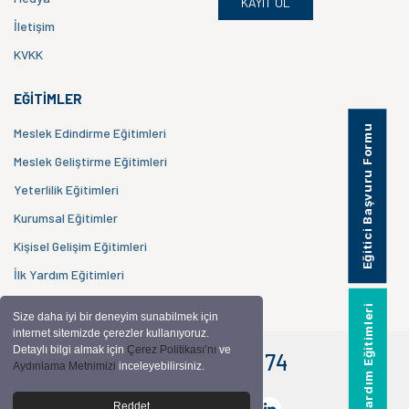
KAYIT OL
İletişim
KVKK
EĞITIMLER
Eğitici Başvuru Formu
Meslek Edindirme Eğitimleri
Meslek Geliştirme Eğitimleri
Yeterlilik Eğitimleri
Kurumsal Eğitimler
Kişisel Gelişim Eğitimleri
İlk Yardım Eğitimleri
İlk Yardım Eğitimleri
Size daha iyi bir deneyim sunabilmek için
internet sitemizde çerezler kullanıyoruz.
Detaylı bilgi almak için
Çerez Politikası’nı
ve
+90 507 308 25 74
Whatsapp Hattı
Aydınlama Metnimizi
inceleyebilirsiniz.
Bizi Takip Edin
Reddet